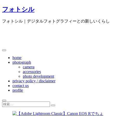
Skip
フォトシル
to
content
フォトシル｜デジタルフォトグラフィーとの新しいくらし
home
photograph
camera
accessories
photo development
privacy policy / disclaimer
contact us
profile