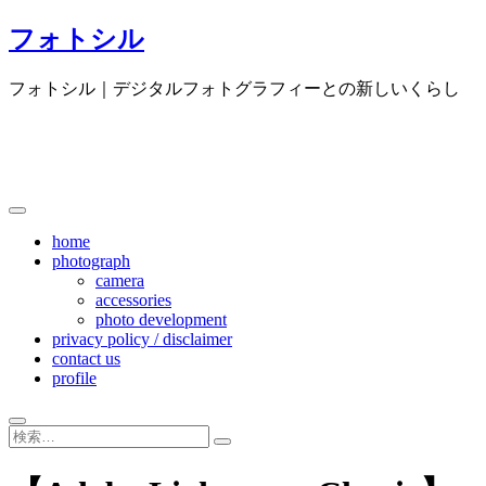
Skip
フォトシル
to
content
フォトシル｜デジタルフォトグラフィーとの新しいくらし
home
photograph
camera
accessories
photo development
privacy policy / disclaimer
contact us
profile